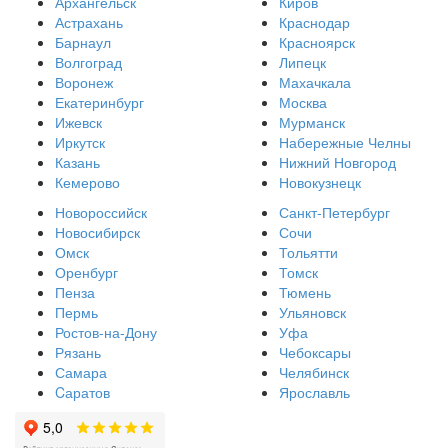
Архангельск
Киров
Астрахань
Краснодар
Барнаул
Красноярск
Волгоград
Липецк
Воронеж
Махачкала
Екатеринбург
Москва
Ижевск
Мурманск
Иркутск
Набережные Челны
Казань
Нижний Новгород
Кемерово
Новокузнецк
Новороссийск
Санкт-Петербург
Новосибирск
Сочи
Омск
Тольятти
Оренбург
Томск
Пенза
Тюмень
Пермь
Ульяновск
Ростов-на-Дону
Уфа
Рязань
Чебоксары
Самара
Челябинск
Cаратов
Ярославль