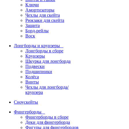
Ключи
Амортизаторы
Чехлы для скейта
Рюкзаки для скейта
Защита
Борд-рейлы
Воск
Лонгборды и круизеры
Лонгборды в сборе
Круизеры
Шкурка для лонгборда
Подвески
Подшипники
Колёса
Винты
Чехлы для лонгборда/
круизера
Сноускейты
Фингерборды
Фингерборды в сборе
Деки для фингерборда
Фигуры для фингербордов