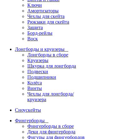
Ключи
Амортизаторы
Чехлы для скейта
Рюкзаки для скейта
Защита
Борд-рейлы
Воск
Лонгборды и круизеры
Лонгборды в сборе
Круизеры
Шкурка для лонгборда
Подвески
Подшипники
Колёса
Винты
Чехлы для лонгборда/
круизера
Сноускейты
Фингерборды
Фингерборды в сборе
Деки для фингерборда
Фигуры для фингербордов