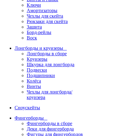
Ключи
Амортизаторы
Чехлы для скейта
Рюкзаки для скейта
Защита
Борд-рейлы
Воск
Лонгборды и круизеры
Лонгборды в сборе
Круизеры
Шкурка для лонгборда
Подвески
Подшипники
Колёса
Винты
Чехлы для лонгборда/
круизера
Сноускейты
Фингерборды
Фингерборды в сборе
Деки для фингерборда
Фигуры для фингербордов