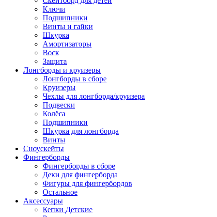
Скейтборд для детей
Ключи
Подшипники
Винты и гайки
Шкурка
Амортизаторы
Воск
Защита
Лонгборды и круизеры
Лонгборды в сборе
Круизеры
Чехлы для лонгборда/круизера
Подвески
Колёса
Подшипники
Шкурка для лонгборда
Винты
Сноускейты
Фингерборды
Фингерборды в сборе
Деки для фингерборда
Фигуры для фингербордов
Остальное
Аксессуары
Кепки Детские