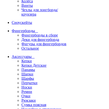
Колёса
Винты
Чехлы для лонгборда/
круизера
Сноускейты
Фингерборды
Фингерборды в сборе
Деки для фингерборда
Фигуры для фингербордов
Остальное
Аксессуары
Кепки
Кепки Детские
Панамы
Шапки
Шарфы
Перчатки
Носки
Ремни
Очки
Рюкзаки
Сумка поясная