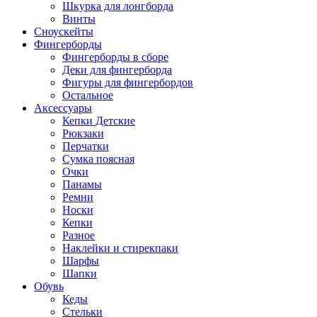
Шкурка для лонгборда
Винты
Сноускейты
Фингерборды
Фингерборды в сборе
Деки для фингерборда
Фигуры для фингербордов
Остальное
Аксессуары
Кепки Детские
Рюкзаки
Перчатки
Сумка поясная
Очки
Панамы
Ремни
Носки
Кепки
Разное
Наклейки и стирекпаки
Шарфы
Шапки
Обувь
Кеды
Стельки