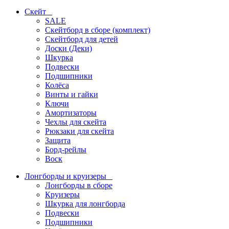
Скейт
SALE
Скейтборд в сборе (комплект)
Скейтборд для детей
Доски (Деки)
Шкурка
Подвески
Подшипники
Колёса
Винты и гайки
Ключи
Амортизаторы
Чехлы для скейта
Рюкзаки для скейта
Защита
Борд-рейлы
Воск
Лонгборды и круизеры
Лонгборды в сборе
Круизеры
Шкурка для лонгборда
Подвески
Подшипники