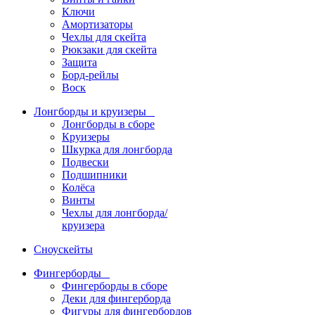
Ключи
Амортизаторы
Чехлы для скейта
Рюкзаки для скейта
Защита
Борд-рейлы
Воск
Лонгборды и круизеры
Лонгборды в сборе
Круизеры
Шкурка для лонгборда
Подвески
Подшипники
Колёса
Винты
Чехлы для лонгборда/
круизера
Сноускейты
Фингерборды
Фингерборды в сборе
Деки для фингерборда
Фигуры для фингербордов