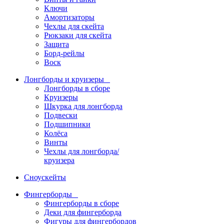
Ключи
Амортизаторы
Чехлы для скейта
Рюкзаки для скейта
Защита
Борд-рейлы
Воск
Лонгборды и круизеры
Лонгборды в сборе
Круизеры
Шкурка для лонгборда
Подвески
Подшипники
Колёса
Винты
Чехлы для лонгборда/
круизера
Сноускейты
Фингерборды
Фингерборды в сборе
Деки для фингерборда
Фигуры для фингербордов