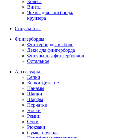
Колёса
Винты
Чехлы для лонгборда/
круизера
Сноускейты
Фингерборды
Фингерборды в сборе
Деки для фингерборда
Фигуры для фингербордов
Остальное
Аксессуары
Кепки
Кепки Детские
Панамы
Шапки
Шарфы
Перчатки
Носки
Ремни
Очки
Рюкзаки
Сумка поясная