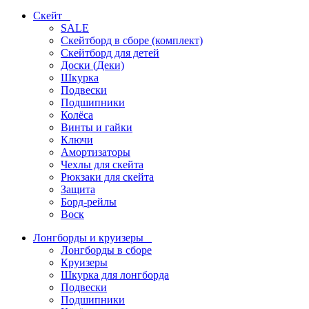
Скейт
SALE
Скейтборд в сборе (комплект)
Скейтборд для детей
Доски (Деки)
Шкурка
Подвески
Подшипники
Колёса
Винты и гайки
Ключи
Амортизаторы
Чехлы для скейта
Рюкзаки для скейта
Защита
Борд-рейлы
Воск
Лонгборды и круизеры
Лонгборды в сборе
Круизеры
Шкурка для лонгборда
Подвески
Подшипники