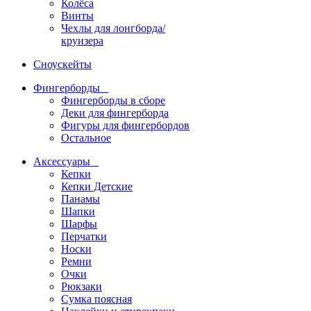
Колёса
Винты
Чехлы для лонгборда/
круизера
Сноускейты
Фингерборды
Фингерборды в сборе
Деки для фингерборда
Фигуры для фингербордов
Остальное
Аксессуары
Кепки
Кепки Детские
Панамы
Шапки
Шарфы
Перчатки
Носки
Ремни
Очки
Рюкзаки
Сумка поясная