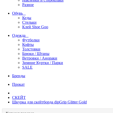
Наклейки и стирекпаки
Разное
Обувь
Кеды
Стельки
Клей Shoe Goo
Одежда
Футболки
Кофты
Толстовки
Брюки / Штаны
Ветровки / Анораки
Зимние Куртки / Парки
SALE
Бренды
Прокат
СКЕЙТ
Шкурка для скейтборда dipGrip Glitter Gold