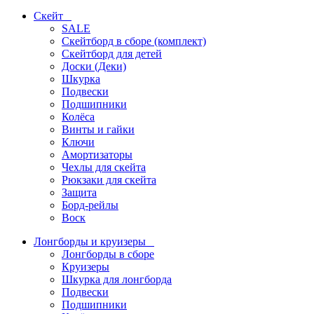
Скейт
SALE
Скейтборд в сборе (комплект)
Скейтборд для детей
Доски (Деки)
Шкурка
Подвески
Подшипники
Колёса
Винты и гайки
Ключи
Амортизаторы
Чехлы для скейта
Рюкзаки для скейта
Защита
Борд-рейлы
Воск
Лонгборды и круизеры
Лонгборды в сборе
Круизеры
Шкурка для лонгборда
Подвески
Подшипники