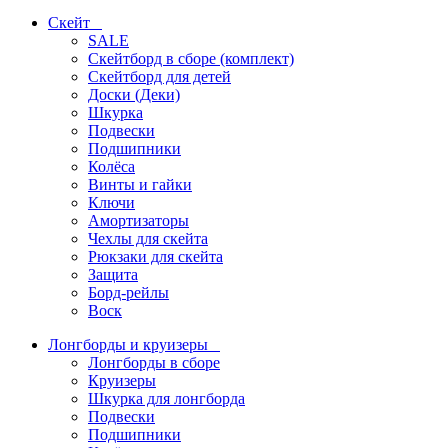
Скейт
SALE
Скейтборд в сборе (комплект)
Скейтборд для детей
Доски (Деки)
Шкурка
Подвески
Подшипники
Колёса
Винты и гайки
Ключи
Амортизаторы
Чехлы для скейта
Рюкзаки для скейта
Защита
Борд-рейлы
Воск
Лонгборды и круизеры
Лонгборды в сборе
Круизеры
Шкурка для лонгборда
Подвески
Подшипники