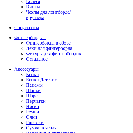
Колёса
Винты
Чехлы для лонгборда/
круизера
Сноускейты
Фингерборды
Фингерборды в сборе
Деки для фингерборда
Фигуры для фингербордов
Остальное
Аксессуары
Кепки
Кепки Детские
Панамы
Шапки
Шарфы
Перчатки
Носки
Ремни
Очки
Рюкзаки
Сумка поясная