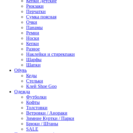
Кепки Детские
Рюкзаки
Перчатки
Сумка поясная
Очки
Панамы
Ремни
Носки
Кепки
Разное
Наклейки и стирекпаки
Шарфы
Шапки
Обувь
Кеды
Стельки
Клей Shoe Goo
Одежда
Футболки
Кофты
Толстовки
Ветровки / Анораки
Зимние Куртки / Парки
Брюки / Штаны
SALE