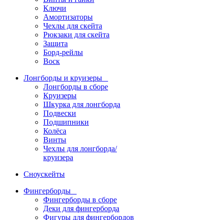
Ключи
Амортизаторы
Чехлы для скейта
Рюкзаки для скейта
Защита
Борд-рейлы
Воск
Лонгборды и круизеры
Лонгборды в сборе
Круизеры
Шкурка для лонгборда
Подвески
Подшипники
Колёса
Винты
Чехлы для лонгборда/
круизера
Сноускейты
Фингерборды
Фингерборды в сборе
Деки для фингерборда
Фигуры для фингербордов