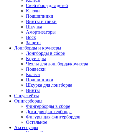
Колёса
Скейтборд для детей
Ключи
Подшипники
Винты и гайки
Шкурка
Амортизаторы
Воск
Защита
Лонгборды и круизеры
Лонгборды в сборе
Круизеры
Чехлы для лонгборда/круизера
Подвески
Колёса
Подшипники
Шкурка для лонгборда
Винты
Сноускейты
Фингерборды
Фингерборды в сборе
Деки для фингерборда
Фигуры для фингербордов
Остальное
Аксессуары