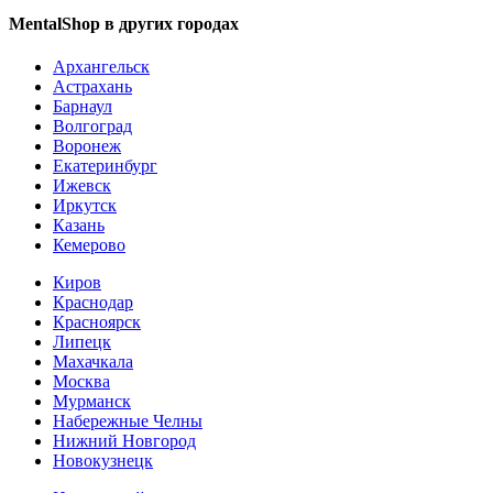
MentalShop в других городах
Архангельск
Астрахань
Барнаул
Волгоград
Воронеж
Екатеринбург
Ижевск
Иркутск
Казань
Кемерово
Киров
Краснодар
Красноярск
Липецк
Махачкала
Москва
Мурманск
Набережные Челны
Нижний Новгород
Новокузнецк