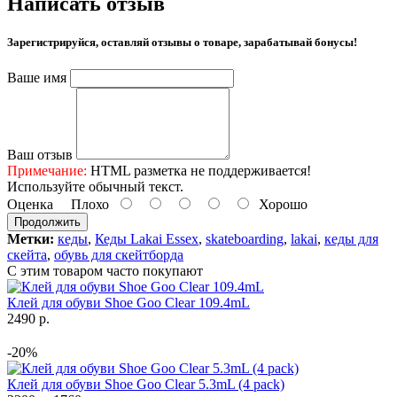
Написать отзыв
Зарегистрируйся, оставляй отзывы о товаре, зарабатывай бонусы!
Ваше имя
Ваш отзыв
Примечание:
HTML разметка не поддерживается!
Используйте обычный текст.
Оценка
Плохо
Хорошо
Продолжить
Метки:
кеды
,
Кеды Lakai Essex
,
skateboarding
,
lakai
,
кеды для
скейта
,
обувь для скейтборда
С этим товаром часто покупают
Клей для обуви Shoe Goo Clear 109.4mL
2490 р.
-20%
Клей для обуви Shoe Goo Clear 5.3mL (4 pack)