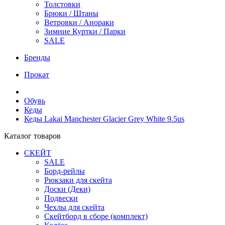
Толстовки
Брюки / Штаны
Ветровки / Анораки
Зимние Куртки / Парки
SALE
Бренды
Прокат
Обувь
Кеды
Кеды Lakai Manchester Glacier Grey White 9.5us
Каталог товаров
СКЕЙТ
SALE
Борд-рейлы
Рюкзаки для скейта
Доски (Деки)
Подвески
Чехлы для скейта
Скейтборд в сборе (комплект)