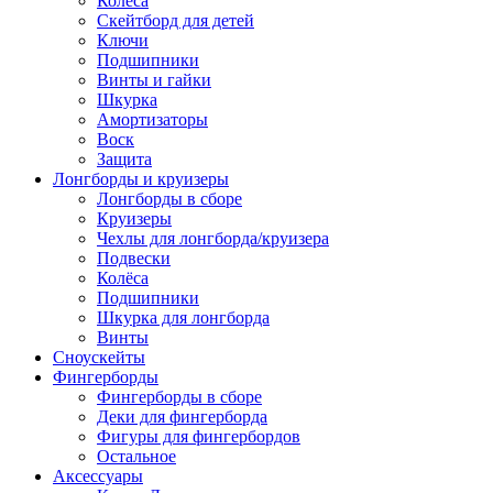
Колёса
Скейтборд для детей
Ключи
Подшипники
Винты и гайки
Шкурка
Амортизаторы
Воск
Защита
Лонгборды и круизеры
Лонгборды в сборе
Круизеры
Чехлы для лонгборда/круизера
Подвески
Колёса
Подшипники
Шкурка для лонгборда
Винты
Сноускейты
Фингерборды
Фингерборды в сборе
Деки для фингерборда
Фигуры для фингербордов
Остальное
Аксессуары