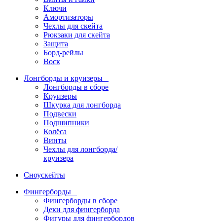
Ключи
Амортизаторы
Чехлы для скейта
Рюкзаки для скейта
Защита
Борд-рейлы
Воск
Лонгборды и круизеры
Лонгборды в сборе
Круизеры
Шкурка для лонгборда
Подвески
Подшипники
Колёса
Винты
Чехлы для лонгборда/
круизера
Сноускейты
Фингерборды
Фингерборды в сборе
Деки для фингерборда
Фигуры для фингербордов