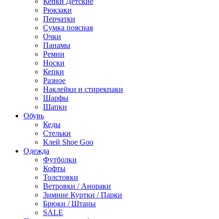
Кепки Детские
Рюкзаки
Перчатки
Сумка поясная
Очки
Панамы
Ремни
Носки
Кепки
Разное
Наклейки и стирекпаки
Шарфы
Шапки
Обувь
Кеды
Стельки
Клей Shoe Goo
Одежда
Футболки
Кофты
Толстовки
Ветровки / Анораки
Зимние Куртки / Парки
Брюки / Штаны
SALE